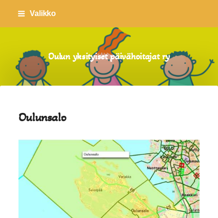
Siirry
Valikko
sivun
sisältöön
Oulun yksityiset päivähoitajat ry
Oulunsalo