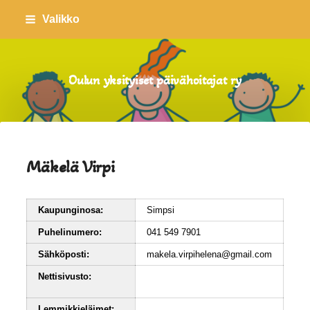
Siirry
Valikko
sivun
sisältöön
Oulun yksityiset päivähoitajat ry
Mäkelä Virpi
Kaupunginosa:
Simpsi
Puhelinumero:
041 549 7901
Sähköposti:
makela.virpihelena@gmail.com
Nettisivusto:
Lemmikkieläimet: