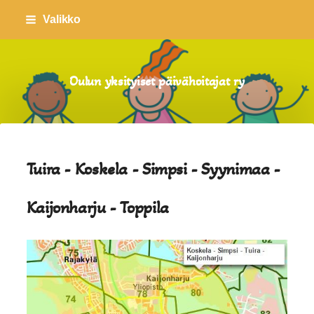
Siirry
Valikko
sivun
sisältöön
Oulun yksityiset päivähoitajat ry
Tuira - Koskela - Simpsi - Syynimaa -
Kaijonharju - Toppila