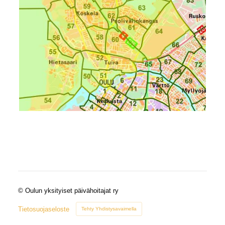
©
Oulun yksityiset päivähoitajat ry
Tietosuojaseloste
Tehty Yhdistysavaimella